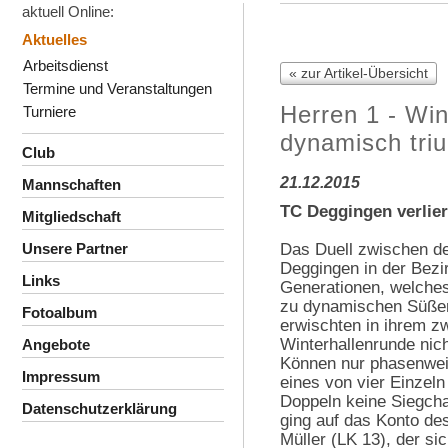
aktuell Online:
Aktuelles
Arbeitsdienst
« zur Artikel-Übersicht
Termine und Veranstaltungen
Herren 1 - Win
Turniere
dynamisch tri
Club
21.12.2015
Mannschaften
TC Deggingen verlier
Mitgliedschaft
Das Duell zwischen d
Unsere Partner
Deggingen in der Bezi
Links
Generationen, welches
zu dynamischen Süßene
Fotoalbum
erwischten in ihrem zw
Winterhallenrunde nich
Angebote
Können nur phasenweis
Impressum
eines von vier Einzel
Doppeln keine Siegcha
Datenschutzerklärung
ging auf das Konto de
Müller (LK 13), der sic