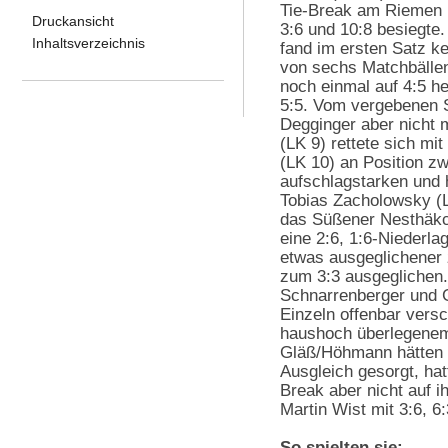
Tie-Break am Riemen r
Druckansicht
3:6 und 10:8 besiegte
Inhaltsverzeichnis
fand im ersten Satz 
von sechs Matchbällen
noch einmal auf 4:5 h
5:5. Vom vergebenen S
Degginger aber nicht 
(LK 9) rettete sich mi
(LK 10) an Position zw
aufschlagstarken und h
Tobias Zacholowsky (
das Süßener Nesthäkc
eine 2:6, 1:6-Niederla
etwas ausgeglichener 
zum 3:3 ausgeglichen
Schnarrenberger und G
Einzeln offenbar vers
haushoch überlegenem
Gläß/Höhmann hätten 
Ausgleich gesorgt, h
Break aber nicht auf i
Martin Wist mit 3:6, 6
So spielten sie: