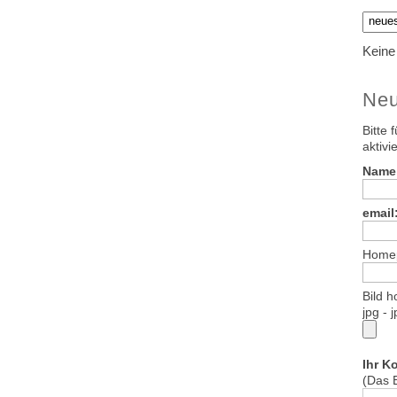
Keine
Neu
Bitte 
aktivie
Name:
email:
Home
Bild h
jpg - 
Ihr K
(Das B