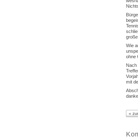
wesha
Nicht
Bürge
begeis
Tennis
schli
große
Wie a
unspe
ohne 
Nach 
Treff
Vorjah
mit de
Absch
danke
« zur
Kom