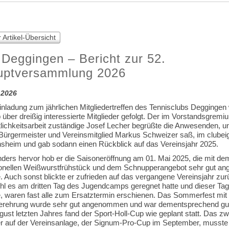
 Artikel-Übersicht
Deggingen – Bericht zur 52.
uptversammlung 2026
.2026
inladung zum jährlichen Mitgliedertreffen des Tennisclubs Deggingen
über dreißig interessierte Mitglieder gefolgt. Der im Vorstandsgremi
tlichkeitsarbeit zuständige Josef Lecher begrüßte die Anwesenden, u
Bürgermeister und Vereinsmitglied Markus Schweizer saß, im clubei
nsheim und gab sodann einen Rückblick auf das Vereinsjahr 2025.
ders hervor hob er die Saisoneröffnung am 01. Mai 2025, die mit de
tionellen Weißwurstfrühstück und dem Schnupperangebot sehr gut 
. Auch sonst blickte er zufrieden auf das vergangene Vereinsjahr zur
l es am dritten Tag des Jugendcamps geregnet hatte und dieser Tag
, waren fast alle zum Ersatztermin erschienen. Das Sommerfest mit
erehrung wurde sehr gut angenommen und war dementsprechend gut
ust letzten Jahres fand der Sport-Holl-Cup wie geplant statt. Das zw
er auf der Vereinsanlage, der Signum-Pro-Cup im September, musste