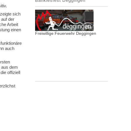
Bänklesfest Deggingen
tiv.
zeigte sich
 auf der
che Arbeit
stung einen
Freiwillige Feuerwehr Deggingen
funktionäre
ann auch
rsten
s aus dem
e offiziell
rzlichst