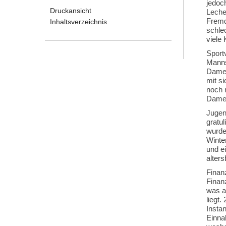
jedoc
Druckansicht
Leche
Fremd
Inhaltsverzeichnis
schle
viele
Sport
Manns
Damen
mit s
noch 
Damen
Jugen
gratu
wurde
Winte
und e
alter
Finan
Finanz
was a
liegt
Insta
Einna