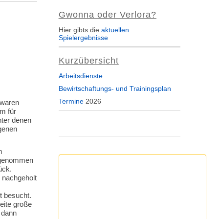
Gwonna oder Verlora?
Hier gibts die
aktuellen
Spielergebnisse
Kurzübersicht
Arbeitsdienste
Bewirtschaftungs- und Trainingsplan
Termine
2026
 waren
um für
nter denen
genen
m
angenommen
ück.
 nachgeholt
 besucht.
eite große
 dann