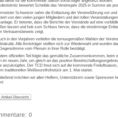
lb diese für die kommende Saison vorsichtiger angesetzt wurden.
sdestotrotz bewertet Scheible das Vereinsjahr 2025 in Summe als posi
rmeister Schweizer nahm die Entlastung der Vereinsführung vor und 
tert von den vielen jungen Mitgliedern und den tollen Veranstaltungen
anlage. Er betonte, dass die Berichte der Vorstände auf eine vorbildli
eßen lassen und hob zum Schluss hervor, dass die einstimmige Entla
n Vertrauensbeweis zeigt.
uch in den Vorjahren verliefen die turnusgemäßen Wahlen der Vereins
ktakulär. Alle Amtsträger stellten sich zur Wiederwahl und wurden d
Gegenstimme vom Plenum in ihrer Rolle bestätigt.
dem offiziellen Teil folgte das gemütliche Zusammenkommen, beim e
en im neuen Jahr, um gleich an das positive Bewirtschaftungsergebni
r anzuknüpfen. Der TCD freut sich auf die kommende Freiluftsaison, di
m traditionellen Weißwurstfrühstück am 1. Mai startet.
ließend möchten wir allen Helfern, Unterstützern sowie Sponsoren he
n!
 Artikel-Übersicht
mentare: 0