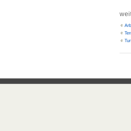
wei
Arb
Ter
Tur