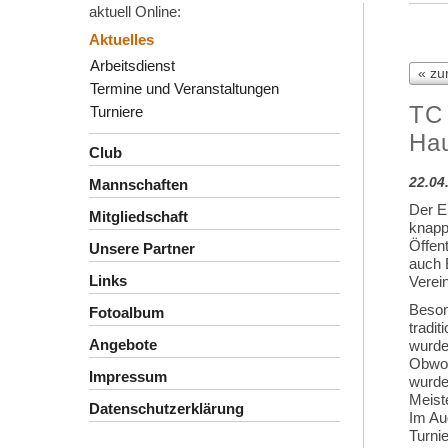
aktuell Online:
Aktuelles
Arbeitsdienst
« zur
Termine und Veranstaltungen
TC 
Turniere
Ha
Club
22.04
Mannschaften
Der E
Mitgliedschaft
knapp 
Öffen
Unsere Partner
auch 
Links
Verei
Beson
Fotoalbum
tradi
Angebote
wurde
Obwoh
Impressum
wurde
Meist
Datenschutzerklärung
Im Aug
Turni