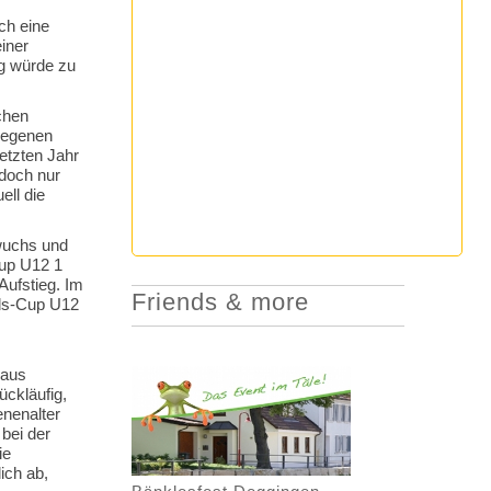
ch eine
iner
g würde zu
chen
iegenen
etzten Jahr
edoch nur
ell die
wuchs und
Cup U12 1
Aufstieg. Im
Friends & more
ids-Cup U12
 aus
ückläufig,
nenalter
bei der
ie
ich ab,