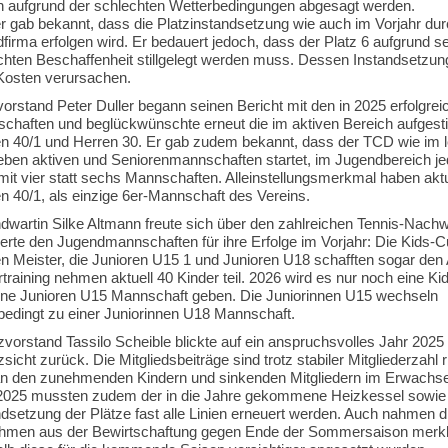
h aufgrund der schlechten Wetterbedingungen abgesagt werden.
r gab bekannt, dass die Platzinstandsetzung wie auch im Vorjahr dur
firma erfolgen wird. Er bedauert jedoch, dass der Platz 6 aufgrund se
chten Beschaffenheit stillgelegt werden muss. Dessen Instandsetzun
 Kosten verursachen.
vorstand Peter Duller begann seinen Bericht mit den in 2025 erfolgrei
chaften und beglückwünschte erneut die im aktiven Bereich aufgest
 40/1 und Herren 30. Er gab zudem bekannt, dass der TCD wie im l
ieben aktiven und Seniorenmannschaften startet, im Jugendbereich j
mit vier statt sechs Mannschaften. Alleinstellungsmerkmal haben aktu
 40/1, als einzige 6er-Mannschaft des Vereins.
dwartin Silke Altmann freute sich über den zahlreichen Tennis-Nach
lierte den Jugendmannschaften für ihre Erfolge im Vorjahr: Die Kids-
n Meister, die Junioren U15 1 und Junioren U18 schafften sogar den 
rtraining nehmen aktuell 40 Kinder teil. 2026 wird es nur noch eine K
ine Junioren U15 Mannschaft geben. Die Juniorinnen U15 wechseln
sbedingt zu einer Juniorinnen U18 Mannschaft.
zvorstand Tassilo Scheible blickte auf ein anspruchsvolles Jahr 2025
sicht zurück. Die Mitgliedsbeiträge sind trotz stabiler Mitgliederzahl r
n den zunehmenden Kindern und sinkenden Mitgliedern im Erwachse
. 2025 mussten zudem der in die Jahre gekommene Heizkessel sowie 
ndsetzung der Plätze fast alle Linien erneuert werden. Auch nahmen d
hmen aus der Bewirtschaftung gegen Ende der Sommersaison merkl