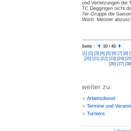
und Verletzungen die 
TC Deggingen nicht da
7er-Gruppe die Saison
Württ. Meister abzusc
Seite :
10 / 45
[1]
[2]
[3]
[4]
[5]
[6]
[7]
[8]
[
[20]
[21]
[22]
[23]
[24]
[25
[36]
[37]
[38
weiter zu:
Arbeitsdienst
Termine und Verans
Turniere