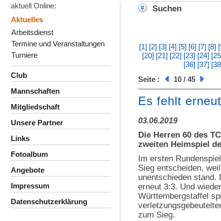
aktuell Online:
Suchen
Aktuelles
Arbeitsdienst
Termine und Veranstaltungen
[1]
[2]
[3]
[4]
[5]
[6]
[7]
[8]
[
Turniere
[20]
[21]
[22]
[23]
[24]
[25
[36]
[37]
[38
Club
Seite :
10 / 45
Mannschaften
Es fehlt erneut
Mitgliedschaft
03.06.2019
Unsere Partner
Die Herren 60 des TC
Links
zweiten Heimspiel d
Fotoalbum
Im ersten Rundenspiel
Sieg entscheiden, wei
Angebote
unentschieden stand. 
Impressum
erneut 3:3. Und wieder 
Württembergstaffel sp
Datenschutzerklärung
verletzungsgebeutelte
zum Sieg.