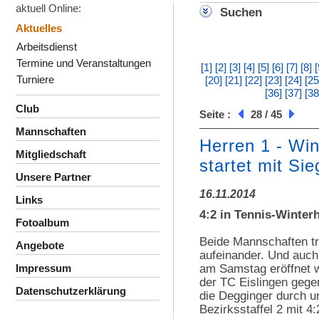
aktuell Online:
Suchen
Aktuelles
Arbeitsdienst
Termine und Veranstaltungen
[1]
[2]
[3]
[4]
[5]
[6]
[7]
[8]
[
Turniere
[20]
[21]
[22]
[23]
[24]
[25
[36]
[37]
[38
Club
Seite :
28 / 45
Mannschaften
Herren 1 - Wi
Mitgliedschaft
startet mit Sie
Unsere Partner
16.11.2014
Links
4:2 in Tennis-Winter
Fotoalbum
Beide Mannschaften t
Angebote
aufeinander. Und auch 
am Samstag eröffnet 
Impressum
der TC Eislingen gege
Datenschutzerklärung
die Degginger durch u
Bezirksstaffel 2 mit 4: