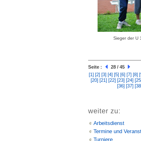
Sieger der U
Seite :
28 / 45
[1]
[2]
[3]
[4]
[5]
[6]
[7]
[8]
[
[20]
[21]
[22]
[23]
[24]
[25
[36]
[37]
[38
weiter zu:
Arbeitsdienst
Termine und Verans
Turniere