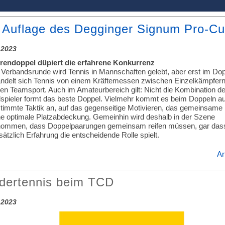
 Auflage des Degginger Signum Pro-C
.2023
rendoppel düpiert die erfahrene Konkurrenz
r Verbandsrunde wird Tennis in Mannschaften gelebt, aber erst im Do
ndelt sich Tennis von einem Kräftemessen zwischen Einzelkämpfer
gen Teamsport. Auch im Amateurbereich gilt: Nicht die Kombination de
lspieler formt das beste Doppel. Vielmehr kommt es beim Doppeln au
timmte Taktik an, auf das gegenseitige Motivieren, das gemeinsam
ine optimale Platzabdeckung. Gemeinhin wird deshalb in der Szene
ommen, dass Doppelpaarungen gemeinsam reifen müssen, gar das
ätzlich Erfahrung die entscheidende Rolle spielt.
Ar
dertennis beim TCD
.2023