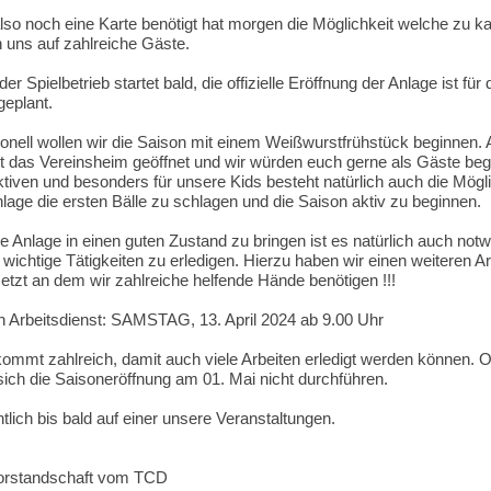
lso noch eine Karte benötigt hat morgen die Möglichkeit welche zu ka
n uns auf zahlreiche Gäste.
er Spielbetrieb startet bald, die offizielle Eröffnung der Anlage ist für
geplant.
ionell wollen wir die Saison mit einem Weißwurstfrühstück beginnen. 
st das Vereinsheim geöffnet und wir würden euch gerne als Gäste beg
ktiven und besonders für unsere Kids besteht natürlich auch die Mögli
lage die ersten Bälle zu schlagen und die Saison aktiv zu beginnen.
e Anlage in einen guten Zustand zu bringen ist es natürlich auch not
 wichtige Tätigkeiten zu erledigen. Hierzu haben wir einen weiteren Ar
etzt an dem wir zahlreiche helfende Hände benötigen !!!
n Arbeitsdienst: SAMSTAG, 13. April 2024 ab 9.00 Uhr
 kommt zahlreich, damit auch viele Arbeiten erledigt werden können. 
sich die Saisoneröffnung am 01. Mai nicht durchführen.
tlich bis bald auf einer unsere Veranstaltungen.
orstandschaft vom TCD