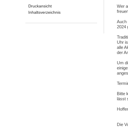
Druckansicht
Wer a
freue
Inhaltsverzeichnis
Auch d
2024 
Tradit
Uhr i
alle A
der An
Um di
einige
anges
Termi
Bitte
lässt 
Hoffen
Die V