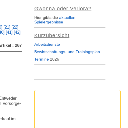
Gwonna oder Verlora?
Hier gibts die
aktuellen
Spielergebnisse
0]
[21]
[22]
40]
[41]
[42]
Kurzübersicht
Arbeitsdienste
rtikel : 267
Bewirtschaftungs- und Trainingsplan
Termine
2026
 Entweder
im Vorsorge-
erkauf im