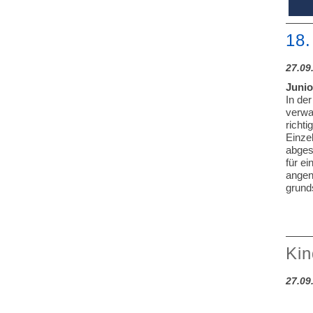
18.
27.09
Junio
In de
verwa
richti
Einze
abges
für e
angen
grunds
Kin
27.09