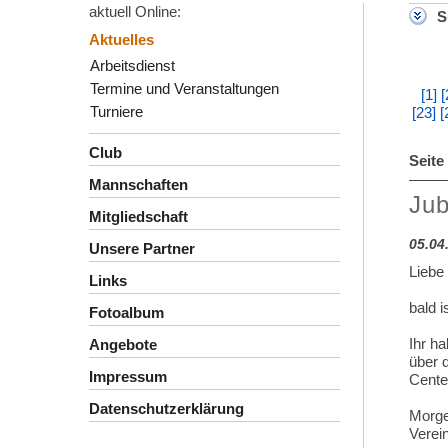
aktuell Online:
S
Aktuelles
Arbeitsdienst
Termine und Veranstaltungen
[1]
[
Turniere
[23]
[
Club
Seite
Mannschaften
Jub
Mitgliedschaft
05.04
Unsere Partner
Liebe 
Links
bald i
Fotoalbum
Ihr h
Angebote
über d
Impressum
Cente
Datenschutzerklärung
Morge
Verein