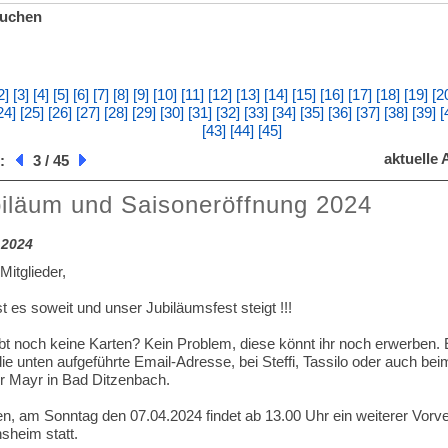
uchen
2]
[3]
[4]
[5]
[6]
[7]
[8]
[9]
[10]
[11]
[12]
[13]
[14]
[15]
[16]
[17]
[18]
[19]
[2
24]
[25]
[26]
[27]
[28]
[29]
[30]
[31]
[32]
[33]
[34]
[35]
[36]
[37]
[38]
[39]
[
[43]
[44]
[45]
aktuelle A
 :
3 / 45
iläum und Saisoneröffnung 2024
.2024
Mitglieder,
st es soweit und unser Jubiläumsfest steigt !!!
abt noch keine Karten? Kein Problem, diese könnt ihr noch erwerben.
ie unten aufgeführte Email-Adresse, bei Steffi, Tassilo oder auch be
r Mayr in Bad Ditzenbach.
n, am Sonntag den 07.04.2024 findet ab 13.00 Uhr ein weiterer Vorv
sheim statt.