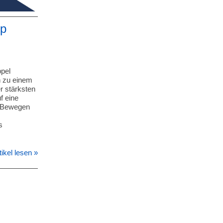
up
ppel
n zu einem
r stärksten
f eine
e Bewegen
s
tikel lesen »